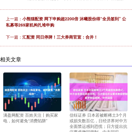
上一篇：
小熊猫配资 网下申购超2200倍 沐曦股份得“全员签到” 公
私募等269家机构扎堆申购
下一篇：
汇配资 同日停牌！三大券商官宣：合并！
相关文章
满盈网配资 百姓关注丨购买家
信钰证券 日本若被断稀土3个月
电，如何避免“消费陷阱”
或损失数百亿，日经济界对中方
全面禁运感到恐慌；日方提出抗
议要求撤回管制，中方回应