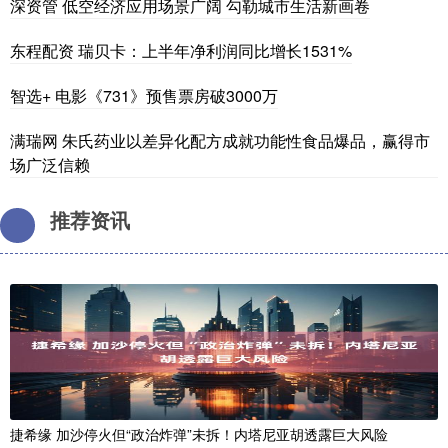
深资管 低空经济应用场景广阔 勾勒城市生活新画卷
东程配资 瑞贝卡：上半年净利润同比增长1531%
智选+ 电影《731》预售票房破3000万
满瑞网 朱氏药业以差异化配方成就功能性食品爆品，赢得市
场广泛信赖
推荐资讯
捷希缘 加沙停火但“政治炸弹”未拆！内塔尼亚胡透露巨大风险