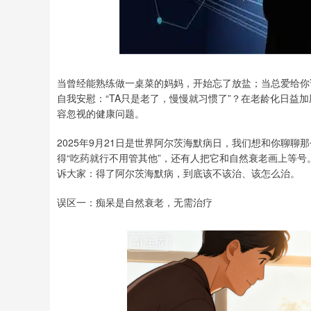
深证成指
14144.20
.15
1.47%
258.49
1
当曾经能熟练做一桌菜的妈妈，开始忘了放盐；当总爱给你
自我安慰：“TA只是老了，慢慢就习惯了”？在老龄化日益
容忽视的健康问题。
2025年9月21日是世界阿尔茨海默病日，我们想和你聊聊
得“吃药就行不用管其他”，还有人把它和自然衰老画上等
诉大家：得了阿尔茨海默病，到底该不该治、该怎么治。
误区一：痴呆是自然衰老，无需治疗