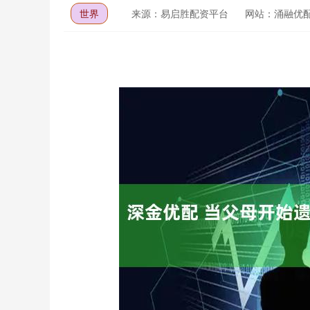
世界
来源：易启胜配资平台
网站：涌融优