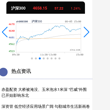
北证50
1119.46
创
25.97
2.38%
热点资讯
赤盈配资 大桥被淹没、玉米泡水1米深 “巴威”外围
已开始影响东北
深资管 低空经济应用场景广阔 勾勒城市生活新画卷