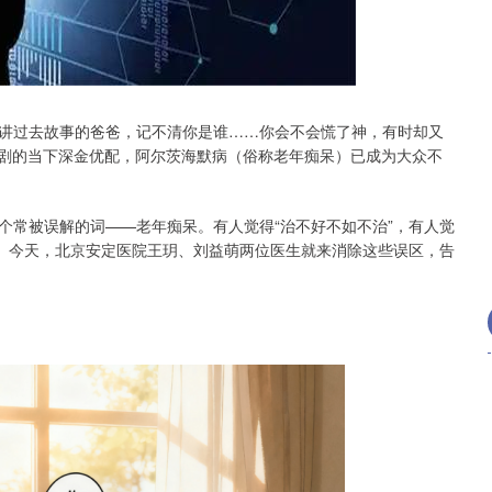
沪深300
4658.15
.86%
57.22
1.24%
讲过去故事的爸爸，记不清你是谁……你会不会慌了神，有时却又
加剧的当下深金优配，阿尔茨海默病（俗称老年痴呆）已成为大众不
那个常被误解的词——老年痴呆。有人觉得“治不好不如不治”，有人觉
号。今天，北京安定医院王玥、刘益萌两位医生就来消除这些误区，告