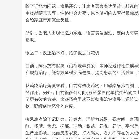
除了记忆力问题，痴呆还会：让患者语言表达困难，想说的
重物品随意丢弃；性格也会大变，原本温和的人变得暴躁易
会给家庭带来沉重负担。
所以，当老人出现记忆力减退、语言表达困难、定向力障碍
帮助。
误区二：反正治不好，治了也是白花钱
目前，阿尔茨海默病（俗称老年痴呆）等神经退行性疾病导
和规范治疗，能有效延缓疾病进展，提高患者的生活质量，
从药物治疗角度来看，目前有传统药物：胆碱酯酶抑制剂、
的作用。另外，目前很多针对β淀粉样蛋白的单抗类药物层
了更有效的方法。这些药物虽然不能彻底治愈痴呆、逆转认
状，延缓病情恶化的速度。
痴呆患者除了记忆力、计算力、理解力减退，视空间、言语
醒、多梦、焦虑、抑郁、冲动、激越、幻视、幻听、妄想等
生严重影响。比如患者易怒、打人骂人、看到不存在的人或