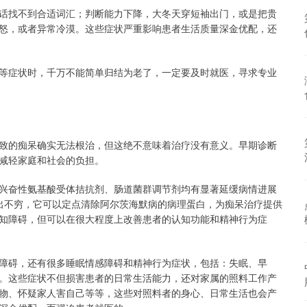
话找不到合适词汇；判断能力下降，大冬天穿短袖出门，或是把贵
怒，或者异常冷漠。这些症状严重影响患者生活质量深金优配，还
等症状时，千万不能简单归结为老了，一定要及时就医，寻求专业
致的痴呆确实无法根治，但这绝不意味着治疗没有意义。早期诊断
减轻家庭和社会的负担。
兴奋性氨基酸受体拮抗剂、肠道菌群调节剂均有显著延缓病情进展
出不穷，它可以定点清除阿尔茨海默病的病理蛋白，为痴呆治疗提供
知障碍，但可以在很大程度上改善患者的认知功能和精神行为症
障碍，还有很多睡眠情感障碍和精神行为症状，包括：失眠、早
。这些症状不但损害患者的日常生活能力，还对家属的照料工作产
物、怀疑家人害自己等等，这些对照料者的身心、日常生活也会产