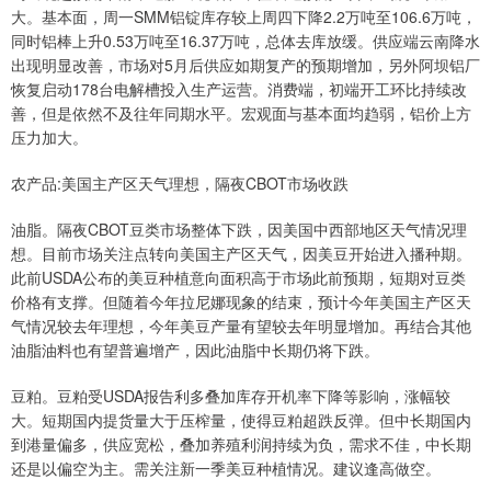
大。基本面，周一SMM铝锭库存较上周四下降2.2万吨至106.6万吨，
同时铝棒上升0.53万吨至16.37万吨，总体去库放缓。供应端云南降水
出现明显改善，市场对5月后供应如期复产的预期增加，另外阿坝铝厂
恢复启动178台电解槽投入生产运营。消费端，初端开工环比持续改
善，但是依然不及往年同期水平。宏观面与基本面均趋弱，铝价上方
压力加大。
农产品:美国主产区天气理想，隔夜CBOT市场收跌
油脂。隔夜CBOT豆类市场整体下跌，因美国中西部地区天气情况理
想。目前市场关注点转向美国主产区天气，因美豆开始进入播种期。
此前USDA公布的美豆种植意向面积高于市场此前预期，短期对豆类
价格有支撑。但随着今年拉尼娜现象的结束，预计今年美国主产区天
气情况较去年理想，今年美豆产量有望较去年明显增加。再结合其他
油脂油料也有望普遍增产，因此油脂中长期仍将下跌。
豆粕。豆粕受USDA报告利多叠加库存开机率下降等影响，涨幅较
大。短期国内提货量大于压榨量，使得豆粕超跌反弹。但中长期国内
到港量偏多，供应宽松，叠加养殖利润持续为负，需求不佳，中长期
还是以偏空为主。需关注新一季美豆种植情况。建议逢高做空。