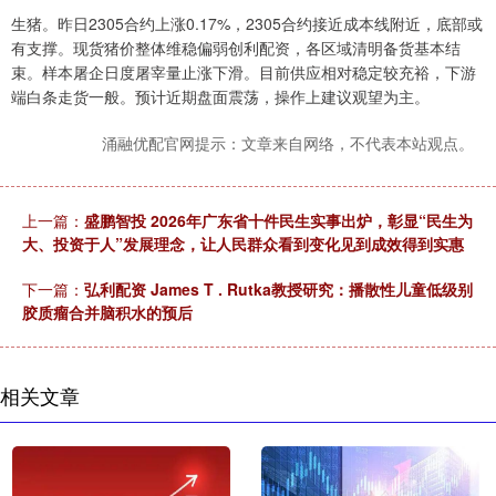
生猪。昨日2305合约上涨0.17%，2305合约接近成本线附近，底部或
有支撑。现货猪价整体维稳偏弱创利配资，各区域清明备货基本结
束。样本屠企日度屠宰量止涨下滑。目前供应相对稳定较充裕，下游
端白条走货一般。预计近期盘面震荡，操作上建议观望为主。
涌融优配官网提示：文章来自网络，不代表本站观点。
上一篇：
盛鹏智投 2026年广东省十件民生实事出炉，彰显“民生为
大、投资于人”发展理念，让人民群众看到变化见到成效得到实惠
下一篇：
弘利配资 James T . Rutka教授研究：播散性儿童低级别
胶质瘤合并脑积水的预后
相关文章