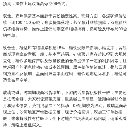
预期，操作上建议逢高做空09合约。
双焦。双焦供需基本面趋于宽松确定性高。现货方面，各煤矿煤价陆
续下调100-150元/吨，焦炭提降落地，甚至预计继续提降，双焦价格
仍将维持弱势。操作上建议前期空单继续持有，仍可逢反弹布局09合
约空单。
铁合金。硅锰库存继续累积超15%，硅铁受限产影响小幅去库，贸易
商期现商拿货意愿一般，基本面趋弱。硅锰预计库存难以得到大规模
去化，硅铁多地停产以及数量较低的仓单提供了一定的利多因素，且
兰炭限产的消息推动硅铁成本线预期。黑色整体情绪低迷，叠加四月
钢招量不及预期，盘面回归基本面逻辑，硅铁短期边际看多，硅锰可
适量布局空单。
玻璃纯碱。纯碱期现商出货增加，下游的话拿货积极性一般，主要还
是按需拿货，大家都偏观望态度，重质碱去库明显。近期纯碱移仓换
月和贴水修复，受到消息层面的扰动，09短期较为波动。玻璃盘面表
现上佳，沙河地区产销数据回落，现货价格回调，深加工订单数据一
般，未来持续性有待验证，但下游地产市场表现企稳回暖，偏乐观看
待，策略上逢低买入。