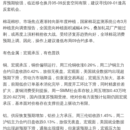
库预期较强，临近移仓换月05-09反套空间有限，建议寻找09-01逢高
反套机会。
棉花棉纱。市场焦点逐渐转向新年度种植，国家棉花监测系统公布3月
种植意向调查报告，全国意向种植面积减幅4.9%，叠加轧花厂产能过
剩，或再度上演籽棉抢收大战。受经济复苏趋势向好，全球棉花消费
预期上调。因此，操作上建议逢低布局09合约多单。
有色金属：宏观承压，有色普跌
铜。宏观承压，铜价偏弱运行。周三伦铜收涨0.26%，周二沪铜主力
合约日盘收跌0.42%，放假无夜盘。宏观面，美国就业数据均出现超
预期下滑，劳动力市场降温，但衰退交易再起，宏观压力加大。基本
面，前期低价订单基本消化完毕，周度开工环比下滑，同时精废价差
扩大，废铜消费受到提振。周一SMM社会库存较上周五增加0.43万吨
至20.62万吨，国内强复苏预期受挫。绝对价格方面预计短期仍因宏观
承压，基本面对价格存在支撑但是上驱动力有限。
铝。供应恢复预期增加，铝价上方承压。周三伦铝收跌1.45%，周二
沪铝主力合约日盘收跌0.13%，放假无夜盘。宏观面，美国就业数据
均出现超预期下滑，通胀出现缓和，但衰退预期上升，宏观压力加