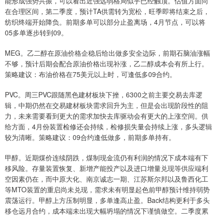
能形成强势共振，可以看出近强远弱格局似乎已经触顶。估值方面尚
在合理区间，第二季度，预计TA供需转为宽松，旺季即将结束之后，
纺织终端开始降负。前期多单可以部分止盈离场，4月节点，可以将
05多单逐步转到09。
MEG。乙二醇在原油价格企稳后给出做多安全边际，前期石脑油涨幅
不够，预计后期会配合原油价格出现补涨，乙二醇成本会有所上行。
策略建议：布油价格在75美元以上时，可逢低多09合约。
PVC。周三PVC跟随黑色建材板块下挫，6300之前主要交易去库逻
辑，中期仍然在交易建材板块需求回升为主，但是会出现阶段性的阻
力，未来需要看到更大的需求加快去库驱动会有更大的上涨空间。供
给方面，4月份装置检修还会持续，检修损失量会持续上涨，多头逻辑
较为清晰。策略建议：09合约逢低做多，前期多单持有。
甲醇。近期煤价连续阴跌，煤制现金流仍有利润的情况下成本端有下
移风险。存量装置恢复、新增产能投产以及进口增量兑现等供应端利
空因素仍在，而中原大化、南京诚志一期、江苏斯尔邦以及鲁西化工
等MTO装置的重启尚未兑现，需求未有明显起色前甲醇预计维持弱势
震荡运行。甲醇上方压制明显，多单逢高止盈。Back结构更利于多头
移仓远月合约，成本端未出现大幅坍塌的情况下谨慎做空。二季度累