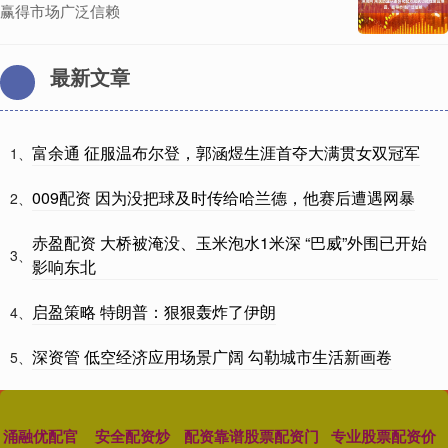
赢得市场广泛信赖
最新文章
富余通 征服温布尔登，郭涵煜生涯首夺大满贯女双冠军
1、
009配资 因为没把球及时传给哈兰德，他赛后遭遇网暴
2、
赤盈配资 大桥被淹没、玉米泡水1米深 “巴威”外围已开始
3、
影响东北
启盈策略 特朗普：狠狠轰炸了伊朗
4、
深资管 低空经济应用场景广阔 勾勒城市生活新画卷
5、
涌融优配官
安全配资炒
配资靠谱股票配资门
专业股票配资价