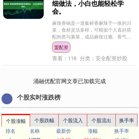
细做法，小白也能轻松学
会。
麻辣香锅是一道集鲜香麻辣于一体的川
菜，食材灵活多样，可根据个人喜好搭
配肉类与素菜，成品麻辣过瘾、香气扑
鼻，是家庭聚餐的热门菜品。以下是家
盟配资
庭版麻辣香锅的详细做法，....
查看：
118
分类：
安全配资炒股
涌融优配官网文章已加载完成
个股实时涨跌榜
个股跌幅
个股流入
个股流出
换手率
个股涨幅
排名
名称
最新价
涨幅
换手率