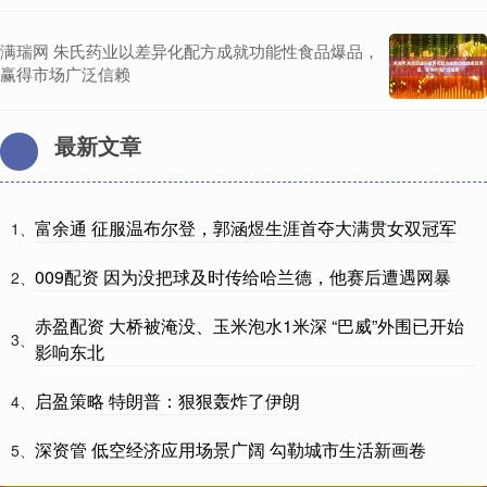
满瑞网 朱氏药业以差异化配方成就功能性食品爆品，
赢得市场广泛信赖
最新文章
富余通 征服温布尔登，郭涵煜生涯首夺大满贯女双冠军
1、
009配资 因为没把球及时传给哈兰德，他赛后遭遇网暴
2、
赤盈配资 大桥被淹没、玉米泡水1米深 “巴威”外围已开始
3、
影响东北
启盈策略 特朗普：狠狠轰炸了伊朗
4、
深资管 低空经济应用场景广阔 勾勒城市生活新画卷
5、