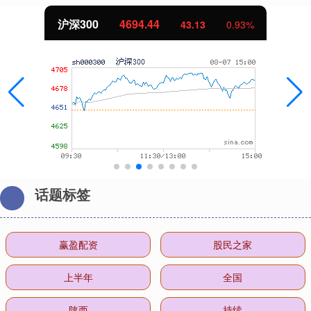
沪深300
4694.44
43.13
0.93%
话题标签
赢盈配资
股民之家
上半年
全国
陕西
持续