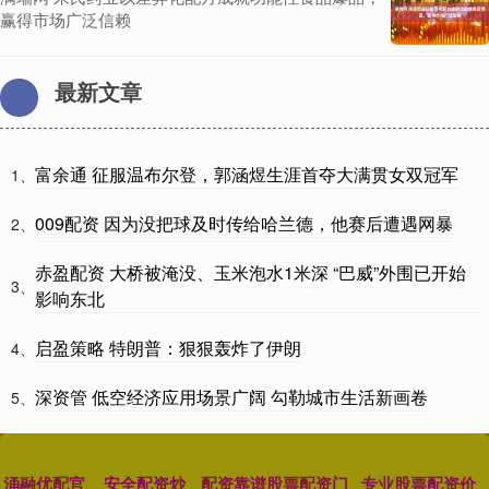
赢得市场广泛信赖
最新文章
富余通 征服温布尔登，郭涵煜生涯首夺大满贯女双冠军
1、
009配资 因为没把球及时传给哈兰德，他赛后遭遇网暴
2、
赤盈配资 大桥被淹没、玉米泡水1米深 “巴威”外围已开始
3、
影响东北
启盈策略 特朗普：狠狠轰炸了伊朗
4、
深资管 低空经济应用场景广阔 勾勒城市生活新画卷
5、
涌融优配官
安全配资炒
配资靠谱股票配资门
专业股票配资价