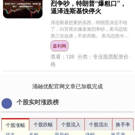
烈争吵，特朗普“爆粗口”，
逼泽连斯基快停火
泽连斯基想要的东西，特朗普决定不给
了，白宫再次爆发激烈争吵，美乌总统
第三次会谈，不欢而散。 美乌总统今年
第三次在白宫举行会谈 白宫椭圆形办公
森利网
室的争吵声还未消散，....
查看：
128
分类：
专业股票配资价
格
涌融优配官网文章已加载完成
个股实时涨跌榜
个股跌幅
个股流入
个股流出
换手率
个股涨幅
排名
名称
最新价
涨幅
换手率