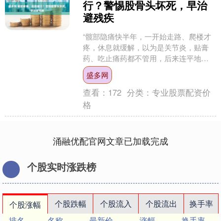
行？警惕股骨头坏死，早治
避残疾
“髋部隐痛快半年，一开始走路、爬楼才
疼，休息就缓解，以为是关节炎，贴膏
药、吃止痛药都不管用，后来连平地走
路都跛行。”在扬州华东慧康医院骨科诊
盛多网
室，52岁的张先生说....
查看：
172
分类：
专业股票配资价
格
涌融优配官网文章已加载完成
个股实时涨跌榜
个股跌幅
个股流入
个股流出
换手率
个股涨幅
排名
名称
最新价
涨幅
换手率