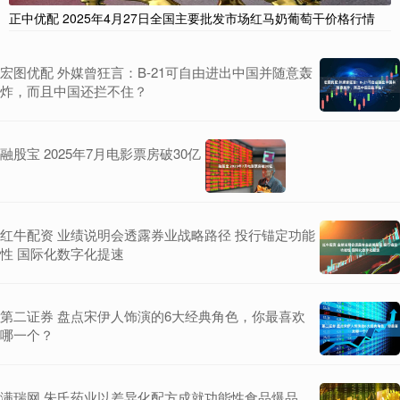
正中优配 2025年4月27日全国主要批发市场红马奶葡萄干价格行情
宏图优配 外媒曾狂言：B-21可自由进出中国并随意轰
炸，而且中国还拦不住？
融股宝 2025年7月电影票房破30亿
红牛配资 业绩说明会透露券业战略路径 投行锚定功能
性 国际化数字化提速
第二证券 盘点宋伊人饰演的6大经典角色，你最喜欢
哪一个？
满瑞网 朱氏药业以差异化配方成就功能性食品爆品，