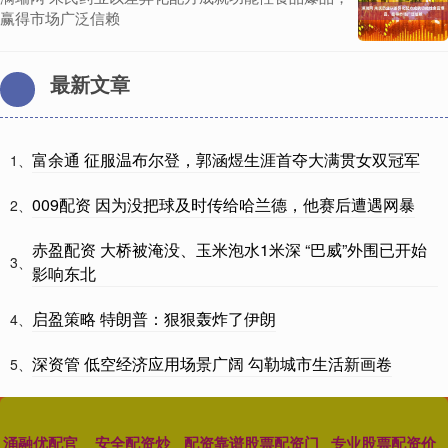
赢得市场广泛信赖
最新文章
富余通 征服温布尔登，郭涵煜生涯首夺大满贯女双冠军
1、
009配资 因为没把球及时传给哈兰德，他赛后遭遇网暴
2、
赤盈配资 大桥被淹没、玉米泡水1米深 “巴威”外围已开始
3、
影响东北
启盈策略 特朗普：狠狠轰炸了伊朗
4、
深资管 低空经济应用场景广阔 勾勒城市生活新画卷
5、
涌融优配官
安全配资炒
配资靠谱股票配资门
专业股票配资价