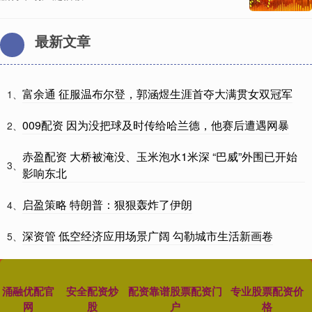
最新文章
富余通 征服温布尔登，郭涵煜生涯首夺大满贯女双冠军
1、
009配资 因为没把球及时传给哈兰德，他赛后遭遇网暴
2、
赤盈配资 大桥被淹没、玉米泡水1米深 “巴威”外围已开始
3、
影响东北
启盈策略 特朗普：狠狠轰炸了伊朗
4、
深资管 低空经济应用场景广阔 勾勒城市生活新画卷
5、
涌融优配官
安全配资炒
配资靠谱股票配资门
专业股票配资价
网
股
户
格