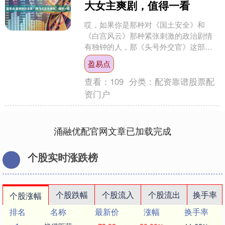
大女主爽剧，值得一看
哎，如果你是那种对《国土安全》和
《白宫风云》那种紧张刺激的政治剧情
有独钟的人，那《头号外交官》这部剧
肯定能对上你的胃口。口碑相当不错，
盈易点
IMDb给评了8.0分，最....
查看：
109
分类：
配资靠谱股票配
资门户
涌融优配官网文章已加载完成
个股实时涨跌榜
个股跌幅
个股流入
个股流出
换手率
个股涨幅
排名
名称
最新价
涨幅
换手率