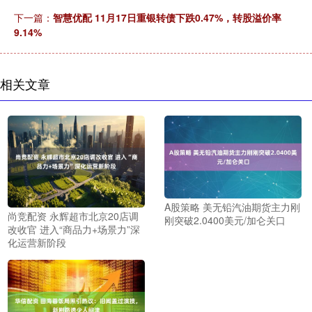
下一篇：
智慧优配 11月17日重银转债下跌0.47%，转股溢价率
9.14%
相关文章
A股策略 美无铅汽油期货主力刚
尚竞配资 永辉超市北京20店调
刚突破2.0400美元/加仑关口
改收官 进入“商品力+场景力”深
化运营新阶段