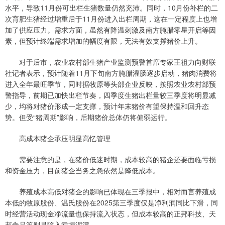
水平，导致11月份可出栏生猪数量仍然充沛。同时，10月份补栏的二
次育肥生猪经过增重后于11月份进入出栏周期，这在一定程度上也增
加了供应压力。需求方面，虽然有降温刺激及南方腌腊零星开启等因
素，但预计终端需求增加的幅度有限，无法有效支撑猪价上升。
对于后市，农业农村部生猪产业监测预警首席专家王祖力向财联
社记者表示，预计随着11月下旬南方腌腊灌肠逐步启动，猪肉消费将
进入全年最旺季节，同时据牧原等头部企业反映，按照农业农村部预
警指导，前期已加快出栏节奏，四季度生猪出栏量较三季度将明显减
少，均将对猪价形成一定支撑，预计年末猪价有望保持温和回升态
势。但受“猪周期”影响，后期猪价总体仍将偏弱运行。
高成本猪企承压明显高忆管理
需要注意的是，在猪价低迷时期，成本较高的猪企还要面临亏损
和资金压力，目前猪企当务之急依然是降低成本。
养殖成本高低对猪企的影响已体现在三季报中，相对而言养殖成
本低的牧原股份、温氏股份在2025第三季度仅是净利润同比下滑，同
时经营活动现金净流量也保持流入状态，但成本较高的正邦科技、天
邦食品等则是陷入亏损泥潭。