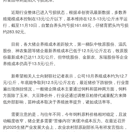
近期行业整体已进入亏损状态，根据卓创资讯最新数据，多数养
殖规模成本控制在13元/公斤以下，基本维持在12.5-13元/公斤水平运
行，截至11月10日，自繁自养头均亏损161.69元，仔猪育肥头均亏损
约283.92元。
目前，各大猪企养殖成本差距较大，第一梯队中牧原股份、温氏
股份、神农集团等猪企最新养殖成本已低于12.5元/公斤左右，牧原股
份最新成本已达11.3元/公斤。但华统股份、金新农、东瑞股份等企业
养殖成本仍高于13.5元/公斤。
新希望相关人士向财联社记者表示，公司10月养殖成本约为12.7
元/公斤，年底能争取到12.5元/公斤左右，最近猪价下跌较快，行业普
遍出现倒挂情况，一般猪企降成本主要通过饲料和苗种两方面，饲料
方面除了玉米、大豆降价外，行业还通过调整豆粕替代减量配方来降
低外部影响，苗种成本取决于养殖效率提升，诸如成活率等。
需要注意的是，与往年不同，今年饲料原料价格相对稳定，且波
动幅度收窄，猪企更多需要“苦修内功”来缓冲成本压力。在最近召开
的2025生猪产业发展大会上，农业农村部原副部长马有祥发言指出，