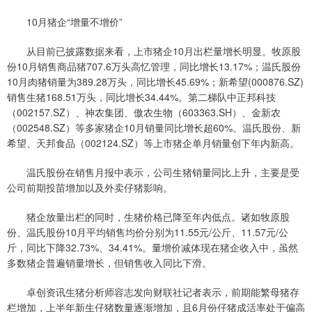
10月猪企“增量不增价”
从目前已披露数据来看，上市猪企10月出栏量增长明显。牧原股
份10月销售商品猪707.6万头高忆管理，同比增长13.17%；温氏股份
10月肉猪销量为389.28万头，同比增长45.69%；新希望(000876.SZ)
销售生猪168.51万头，同比增长34.44%。第二梯队中正邦科技
（002157.SZ）、神农集团、傲农生物（603363.SH）、金新农
（002548.SZ）等多家猪企10月销量同比增长超60%。温氏股份、新
希望、天邦食品（002124.SZ）等上市猪企单月销量创下年内新高。
温氏股份在销售月报中表示，公司生猪销量同比上升，主要是受
公司前期投苗增加以及外卖仔猪影响。
猪企放量出栏的同时，生猪价格已降至年内低点。诸如牧原股
份、温氏股份10月平均销售均价分别为11.55元/公斤、11.57元/公
斤，同比下降32.73%、34.41%。量增价减体现在猪企收入中，虽然
多数猪企普遍销量增长，但销售收入同比下滑。
卓创资讯生猪分析师容志发向财联社记者表示，前期能繁母猪存
栏增加，上半年新生仔猪数量逐渐增加，且6月份仔猪成活率处于偏高