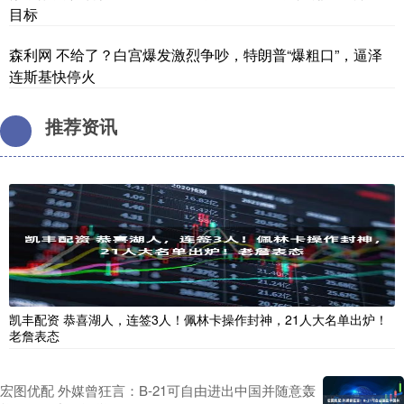
目标
森利网 不给了？白宫爆发激烈争吵，特朗普“爆粗口”，逼泽
连斯基快停火
推荐资讯
凯丰配资 恭喜湖人，连签3人！佩林卡操作封神，21人大名单出炉！
老詹表态
宏图优配 外媒曾狂言：B-21可自由进出中国并随意轰