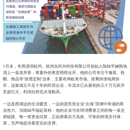
1月末，冬雨浸润杭州。杭州垚尚兴科技有限公司创始人陆灿平娴熟地
沏上一壶龙井茶，将窗外的寒意悄然化开。他的公司专注于服装、鞋
帽、饰品等“按需定制”业务，主要布局欧美市场。搭乘跨境电商快
车，这家成立不足十年的民营企业，年流水已从最初的几十万元跃升
至超亿元，利润自然也水涨船高。
一边是西湖边的生活暖意，一边则是民营企业“出海”浪潮中奔涌的商
业热力。当陆灿平端起茶杯，他的企业与全球消费者之间的每一条交
易链路、每一笔资金结算，正由屏幕后方高效、可靠的跨境支付体
系，无声地提供着坚实的支撑。