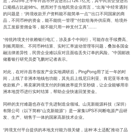
息，2025年上半年许昌市外贸进出口126.1亿元，其中民营企业进出
口规模占比超98%。然而对于当地民营企业而言，“出海”中经常遇到
的问题是：“跨境收款开户资料能不能简单一点”“出口不同国家的商
品，不同币种的资金，能不能统一管理”“付款给海外供应商、给境外
员工发薪资佣金等，能不能只用一种支付工具”……
“传统跨境支付依赖银行电汇，涉及多个中间行，可能存在手续费高、
到账周期长、不同币种结算、实时汇率波动管理等问题，叠加各国金
融法律差异性，民营企业难以应对且面临丢失订单的风险。”中国邮政
储蓄银行研究员娄飞鹏对记者表示。
对此，在对许昌市假发产业实地调研后，PingPong用了近一年的时
间，上线了非洲本地钱包功能，其先后上线尼日利亚、肯尼亚等本地
收款账户，将卖家跨境支付的到账效率提升至秒级，让企业能够用非
洲本地货币进行实时结算，帮助企业快速回笼资金。
同样的支付难题也存在于先进制造业领域。山克新能源科技（深圳）
有限公司（以下简称“山克新能源”）是一家集UPS不间断电源产品研
发、生产、销售于一体的国家高新技术企业。
“跨境支付平台提供的本地支付能力很关键，这种‘本土适配’推动了品