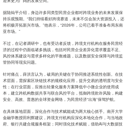
迎来更为广阔的发展空间。
据陆灿平介绍，身边许多同类型民营企业都对跨境业务的未来发展保
持乐观预期。“我们持续看好跨境赛道，未来不仅会加大资源投入，还
将积极开拓新兴市场。”他表示，“2026年，公司已着手准备布局东南
亚市场。”
不过，在记者调研中，也有受访者反馈，跨境支付机构在服务民营经
济的过程中仍面临诸多挑战，包括对民营企业差异化需求覆盖不足、
风控体系建设与需求多样化的平衡难题，以及数据安全保障与跨境监
管协同等现实问题。
针对痛点，薛洪言认为，破局的关键在于协同推进系统性创新。在技
术层面，需探索区块链技术的规模化应用，提升交易的透明度与安全
性；在行业层面，应推出轻量化服务方案降低中小微企业的使用成
本，建立跨机构数据共享与联合风控平台，抵御跨境欺诈风险，构建
安全、高效、普惠的全球资金网络，为民营经济“出海”保驾护航。
在具体落地层面，深化合作与技术赋能成为两大核心抓手。南开大学
金融学教授田利辉建议，跨境支付机构应深化本地化合作，与当地政
府、银行共建合规服务框架；同时强化技术赋能，借助AI与大数据技