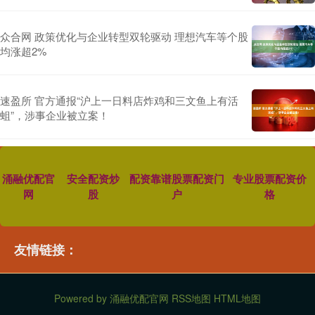
众合网 政策优化与企业转型双轮驱动 理想汽车等个股
均涨超2%
速盈所 官方通报“沪上一日料店炸鸡和三文鱼上有活
蛆”，涉事企业被立案！
涌融优配官
安全配资炒
配资靠谱股票配资门
专业股票配资价
网
股
户
格
友情链接：
Powered by
涌融优配官网
RSS地图
HTML地图