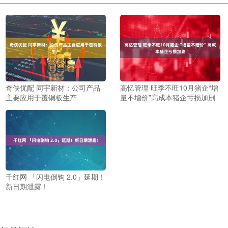
奇侠优配 同宇新材：公司产品
高忆管理 旺季不旺10月猪企“增
主要应用于覆铜板生产
量不增价”高成本猪企亏损加剧
千红网 「闪电倒钩 2.0」延期！
新日期泄露！