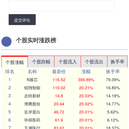
提交评论
个股实时涨跌榜
个股跌幅
个股流入
个股流出
换手率
个股涨幅
排名
名称
最新价
涨幅
换手率
1
N展芯
116.52
396.89%
79.39%
2
锐翔智能
110.02
20.21%
16.80%
3
志特新材
14.8
20.03%
14.18%
4
博腾股份
20.44
20.02%
14.77%
5
近岸蛋白
46.72
20.01%
5.62%
6
毕得医药
61.6
20.01%
6.12%
7
五洲医疗
83.62
20.01%
18.37%