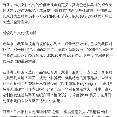
当前，跨境支付机构的价值正被重新定义，其角色已从单纯的资金支
付通道，演进为赋能全球贸易“毛细血管”的新型基础设施，从辅助工
具跃升为全球贸易中不可或缺的核心节点，以切实行动持续提升中国
制造的全球竞争力。
铺设海外支付“高速路”
近年来，我国跨境电商规模从小到大，质量做强做优，已成为我国对
外贸易和全球经贸领域的新亮点。据海关总署数据，2025年我国跨境
电商进出口达2.75万亿元，比2020年增长69.7%。其中，非洲是这一
发展浪潮的重要舞台。
在非洲，中国制造的产品随处可见，家电、服饰等一应俱全，而假发
尤其受到当地人喜爱，成为中非贸易中极具特色的亮眼品类。全球支
付平台杭州乒乓智能技术有限公司（以下简称“PingPong”）区域销售
负责人谢娜向《证券日报》记者介绍，非洲假发需求大，其中，高端
定制假发通过纯手工编织实现个性化设计，单价超500美元，在尼日
利亚市场的售价甚至可达约650美元。
河南省许昌市被誉为“世界假发之都”。根据河南省人民政府官网信