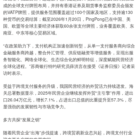
成的全球支付牌照布局，并持有香港证券及期货事务监察委员会颁发
的VATP牌照，提供服务范围覆盖超过100个国家及地区，支持逾130
种货币的交易结算；截至2026年1月20日，PingPong已在中国、美
国、欧盟等全球主要经济体获取60余张支付牌照，业务覆盖欧美、东
南亚、中东等核心贸易区域。
“在政策助力下，支付机构正加速创新转型，从单一支付服务商向综合
金融服务商跨越，整合外汇管理、供应链融资等增值服务，呈现出服
务智能化、网络全球化、生态综合化的鲜明特征，深度赋能民营经济
全球化进程。”苏商银行特约研究员薛洪言在接受《证券日报》记者采
访时表示。
受益于跨境支付服务的升级，我国民营经济的外贸活力持续迸发。海
关总署数据显示，2025年民营企业继续发挥外贸“主引擎”作用，进出
口26.04万亿元，增长7.1%，占进出口总值的比重提升至57.3%，尽
显强劲的发展韧性与市场竞争力。
多方共探“发展之钥”
随着民营企业“出海”步伐提速，跨境贸易新业态兴起，跨境支付行业