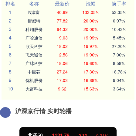
排名
名称
最新价
涨幅
换手率
1
N津富
40.69
133.05%
53.35%
2
锴威特
77.82
20.00%
0.97%
3
科翔股份
64.32
20.00%
10.43%
4
广哈通信
19.03
19.99%
5.45%
5
欣天科技
18.02
19.97%
27.20%
6
飞天诚信
12.56
19.96%
7.06%
7
广脉科技
18.06
19.60%
8.58%
8
中巨芯
27.24
17.36%
18.78%
9
优机股份
17.03
16.88%
9.04%
10
大富科技
9.62
15.63%
3.64%
沪深京行情 实时轮播
创业板指
3533.42
-1.72
-0.05%