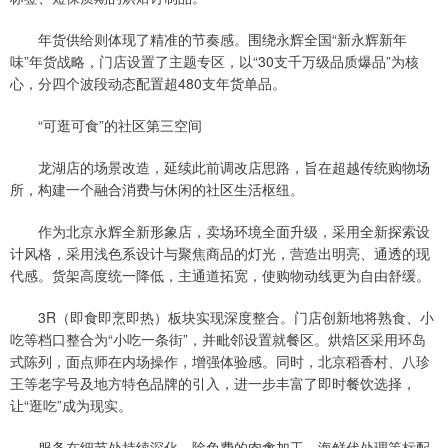
年货供给则体现了精准的节奏感。围绕永辉全国“新永辉新年
味”年货战略，门店设置了主题专区，以“30支千万级品质爆品”为核
心，分四个波段动态配置超480支年货单品。
“可逛可食”的社区第三空间
龙湖店的场景改造，延续此前调改店思路，旨在超越传统购物场
所，构建一个融合消费与休闲的社区生活枢纽。
作为北京永辉全新形象店，卖场环境全面升级，采用全新探索设
计风格，采用浅色系设计与聚焦商品的灯光，营造出明亮、通透的现
代感。货架高度统一降低，主通道拓宽，使购物动线更为自由舒缓。
3R（即食即烹即热）板块实现深度整合。门店创新地将熟食、小
吃等档口整合为“小吃一条街”，并毗邻设置就餐区。烘焙区采用环岛
式陈列，面点师在内场操作，增强体验感。同时，北京稻香村、八珍
王等老字号及地方特色品牌的引入，进一步丰富了即时餐饮选择，
让“逛吃”成为现实。
服务在细节处持续深化。除免费的肉禽加工、海鲜代处理等标配