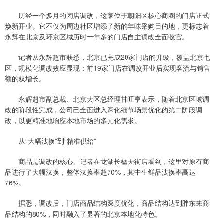
历经一个多月的闭店调改，这家位于朝阳区核心商圈的门店正式
焕新开业。它不仅为周边社区增添了新的年味采购目的地，更标志着
永辉在北京及环京区域历时一年多的门店自主调改全面收官。
记者从永辉超市获悉，北京已完成20家门店的升级，覆盖北京七
区，规模化调改效应显现：前19家门店在调改开业后实现客流与销售
额的双增长。
永辉超市副总裁、北京大区总经理甘旺亨表示，随着北京区域调
改的阶段性完成，公司已全面进入深化细节场景优化的第二阶段调
改，以更精准地响应本地市场的多元化需求。
从“大幅汰换”到“精准供给”
商品是调改的核心。记者在龙湖长楹天街店看到，这里对原有商
品进行了大幅汰换，整体汰换率超70%，其中生鲜品汰换率高达
76%。
据悉，调改后，门店商品结构深度优化，商品结构达到胖东来商
品结构的80%，同时融入了显著的北京本地化特色。