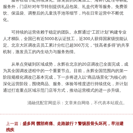
服务外，门店针对年节特别提供礼品包装、礼盒代寄等服务。免费茶
饮、保温袋、调整后的儿童洗手池等细节，均在日常运营中不断优
化。
可持续的运营依赖于稳定的团队。永辉通过“工匠计划”构建专业
人才梯队，全国已有近5000名认证技工，近300人获得国家级技能认
定。北京大区调改店员工累计分红已超300万元，“技高者多得”的共享
机制，激发员工的内生动力与服务热情。
从单点突破到区域成势，永辉在北京的20店调改已全面完成，成
为其全国调改进程中的一个重要节点。目前，永辉全国范围内的第一
阶段规模化调改已基本完成，下一步将进入以“商品场景化”为核心的
深化运营阶段，围绕商品、服务、体验等维度进行持续优化，并计划
通过打造重点区域示范门店等方式，推动运营模式的进一步升级。
涌融优配官网提示：文章来自网络，不代表本站观点。
上一篇：
盛多网 髋部疼痛、走路跛行？警惕股骨头坏死，早治避
残疾