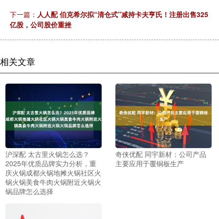
下一篇：
人人配 伯克希尔拟“清仓式”减持卡夫亨氏！注册出售325
亿股，公司股价重挫
相关文章
沪深配 太古里火锅怎么选？
奇侠优配 同宇新材：公司产品
2025年优质品牌实力分析，重
主要应用于覆铜板生产
庆火锅成都火锅地摊火锅社区火
锅火锅美食牛肉火锅附近火锅火
锅品牌怎么选择