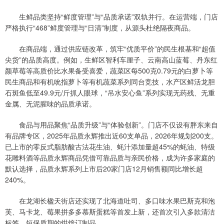
生鲜品类坚持“鲜度管理”与“品质承诺”双轨并行。在运营端，门店
严格执行“468”鲜度管理与“日清”制度，从源头杜绝隔夜商品。
在商品端，通过供应链改革，筑牢“优质平价”的民生根基和“超值
尖货”的品质高度。例如，生鲜区智利车厘子、云南高山蓝莓、丹东红
颜草莓等高质价比水果备受喜爱，蔬菜区每500克0.79元的白萝卜等
民生商品和有机吮指萝卜等有机蔬菜系列同台竞技，水产区鲜活龙胆
石斑鱼低至49.9元/斤抓人眼球，“吊水安心鱼”系列实现无药残、无重
金属、无泥腥味的品质承诺。
食品与用品聚焦“品质升级”与“体验创新”。门店不仅设有胖东来自
有品牌专区，2025年品质永辉推出近60支单品，2026年规划200支。
已上市的零反式脂肪酸古法花生油、蚝汁添加量超45%的蚝油、特级
花雕料酒等品质永辉商品凭借可靠品质与亲民价格，成为许多家庭的
默认选择，品质永辉系列上市后20家门店12月销售额同比增长超
240%。
在龙湖长楹天街店还实现了北海道吐司、多口味水果巴斯克和泡
芙、马卡龙、莓果拼多多慕斯蛋糕等首发上新，还首次引入多款清洁
标签、短保质期的烘焙订制品。