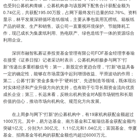
也受到公募机构青睐，公募机构参与该股网下配售合计获配金额为
0.74亿元，共获配195.00万股，占网下最终发行总量的52.76%。资料
显示，林平发展深耕循环造纸领域，主要从事包装用瓦楞纸、箱板纸
产品的研发、生产和销售。该公司一直重视环境保护、节能降耗工
作，现已成长为集废纸利用、热电联产、绿色造纸于一体的资源综合
利用企业。
深圳市融智私募证券投资基金管理有限公司FOF基金经理李春瑜
在接受《证券日报》记者采访时表示，公募机构积极参与网下“打
新”传递出多重积极信号：第一，新股定价更趋合理，“打新”收益具备
一定的确定性，能够在市场震荡中起到增强收益、平滑波动的作用；
第二，公募“打新”资金多集中于“硬科技”、先进制造等领域，既体现出
对实体经济和产业升级方向的支持，也有助于引导长期资金流向优质
成长企业；第三，长远来看，反映出机构资金对A股市场韧性和长期
价值的信心，推动市场向机构化、规范化方向发展。
在上周参与网下“打新”的公募机构中，有19家机构获配金额超过
1000万元。其中，易方达基金、南方基金和工银瑞信基金获配金额均
突破1亿元，分别为1.30亿元、1.11亿元和1.04亿元；富国基金、华夏
基金、招商基金等机构的获配金额也均超过6000万元。