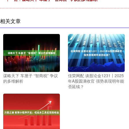
相关文章
谋略天下 车厘子 “智商税” 争议
佳荣网配 谈股论金1231丨2025
的多维解析
年A股圆满收官 强势表现明年能
否延续？