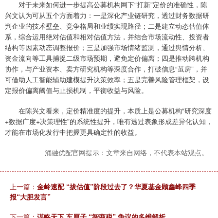
对于未来如何进一步提高公募机构网下“打新”定价的准确性，陈
兴文认为可从五个方面着力：一是深化产业链研究，透过财务数据研
判企业的技术壁垒、竞争格局和业绩实现路径；二是建立动态估值体
系，综合运用绝对估值和相对估值方法，并结合市场流动性、投资者
结构等因素动态调整报价；三是加强市场情绪监测，通过舆情分析、
资金流向等工具捕捉二级市场预期，避免定价偏离；四是推动跨机构
协作，与产业资本、卖方研究机构等深度合作，打破信息“茧房”，并
可借助人工智能辅助建模提升决策效率；五是完善风险管理框架，设
定报价偏离阈值与止损机制，平衡收益与风险。
在陈兴文看来，定价精准度的提升，本质上是公募机构“研究深度
+数据广度+决策理性”的系统性提升，唯有透过表象形成差异化认知，
才能在市场化发行中把握更具确定性的收益。
涌融优配官网提示：文章来自网络，不代表本站观点。
上一篇：
金岭速配 “拔估值”阶段过去了？华夏基金顾鑫峰四季
报“大胆发言”
下一篇：
谋略天下 车厘子 “智商税” 争议的多维解析