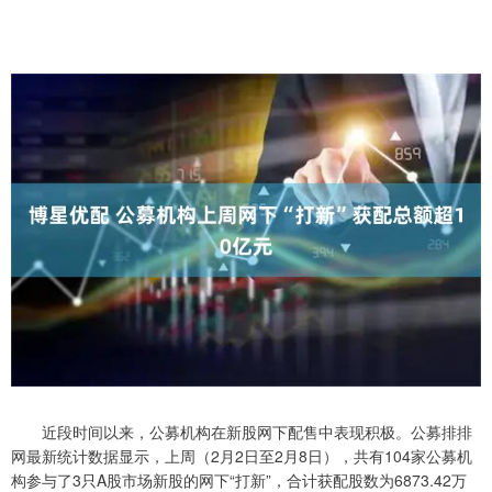
近段时间以来，公募机构在新股网下配售中表现积极。公募排排
网最新统计数据显示，上周（2月2日至2月8日），共有104家公募机
构参与了3只A股市场新股的网下“打新”，合计获配股数为6873.42万