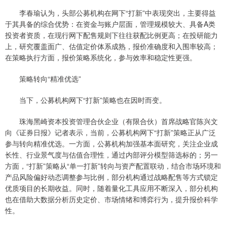
李春瑜认为，头部公募机构在网下“打新”中表现突出，主要得益
于其具备的综合优势：在资金与账户层面，管理规模较大、具备A类
投资者资质，在现行网下配售规则下往往获配比例更高；在投研能力
上，研究覆盖面广、估值定价体系成熟，报价准确度和入围率较高；
在策略执行方面，报价策略系统化，参与效率和稳定性更强。
策略转向“精准优选”
当下，公募机构网下“打新”策略也在因时而变。
珠海黑崎资本投资管理合伙企业（有限合伙）首席战略官陈兴文
向《证券日报》记者表示，当前，公募机构网下“打新”策略正从广泛
参与转向精准优选。一方面，公募机构加强基本面研究，关注企业成
长性、行业景气度与估值合理性，通过内部评分模型筛选标的；另一
方面，“打新”策略从“单一打新”转向与资产配置联动，结合市场环境和
产品风险偏好动态调整参与比例，部分机构通过战略配售等方式锁定
优质项目的长期收益。同时，随着量化工具应用不断深入，部分机构
也在借助大数据分析历史定价、市场情绪和博弈行为，提升报价科学
性。