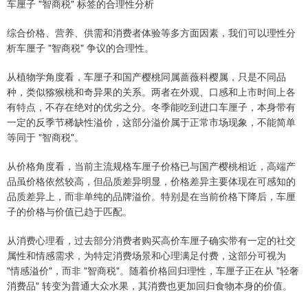
车厘子 "智商税" 标签的合理性分析
综合价格、营养、供需和消费者体验等多方面因素，我们可以理性分
析车厘子 "智商税" 争议的合理性。
从植物学角度看，车厘子和国产樱桃同属蔷薇科樱属，只是不同品
种，类似猕猴桃和奇异果的关系。两者在外观、口感和上市时间上各
有特点，不存在绝对的优劣之分。冬季能吃到进口车厘子，本身带有
一定的反季节稀缺性溢价，这部分溢价属于正常市场现象，不能简单
等同于 "智商税"。
从价格角度看，当前主流规格车厘子价格已与国产樱桃相近，高端产
品虽价格依然较高，但品质差异明显，价格差异主要体现在可感知的
品质差异上，而非单纯的品牌溢价。特别是在当前价格下降后，车厘
子的价格与价值已趋于匹配。
从消费心理看，过去部分消费者购买高价车厘子确实带有一定的社交
属性和情感需求，为特定消费场景和心理满足付费，这部分可视为
"情感溢价"，而非 "智商税"。随着价格回归理性，车厘子正在从 "轻奢
消费品" 转变为普通大众水果，其消费也更加回归食物本身的价值。