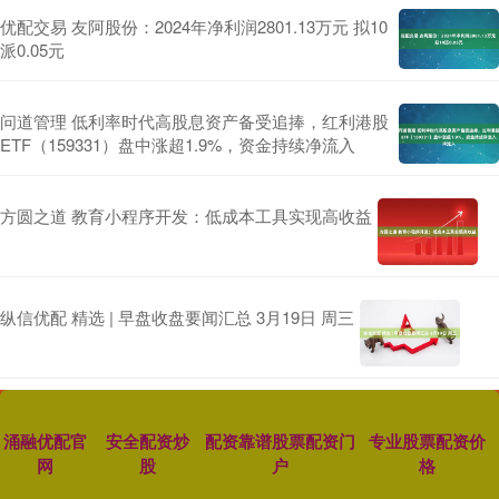
优配交易 友阿股份：2024年净利润2801.13万元 拟10
派0.05元
问道管理 低利率时代高股息资产备受追捧，红利港股
ETF（159331）盘中涨超1.9%，资金持续净流入
方圆之道 教育小程序开发：低成本工具实现高收益
纵信优配 精选 | 早盘收盘要闻汇总 3月19日 周三
涌融优配官
安全配资炒
配资靠谱股票配资门
专业股票配资价
网
股
户
格