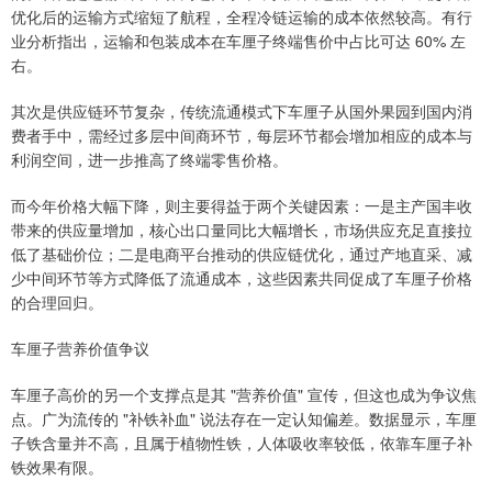
优化后的运输方式缩短了航程，全程冷链运输的成本依然较高。有行
业分析指出，运输和包装成本在车厘子终端售价中占比可达 60% 左
右。
其次是供应链环节复杂，传统流通模式下车厘子从国外果园到国内消
费者手中，需经过多层中间商环节，每层环节都会增加相应的成本与
利润空间，进一步推高了终端零售价格。
而今年价格大幅下降，则主要得益于两个关键因素：一是主产国丰收
带来的供应量增加，核心出口量同比大幅增长，市场供应充足直接拉
低了基础价位；二是电商平台推动的供应链优化，通过产地直采、减
少中间环节等方式降低了流通成本，这些因素共同促成了车厘子价格
的合理回归。
车厘子营养价值争议
车厘子高价的另一个支撑点是其 "营养价值" 宣传，但这也成为争议焦
点。广为流传的 "补铁补血" 说法存在一定认知偏差。数据显示，车厘
子铁含量并不高，且属于植物性铁，人体吸收率较低，依靠车厘子补
铁效果有限。