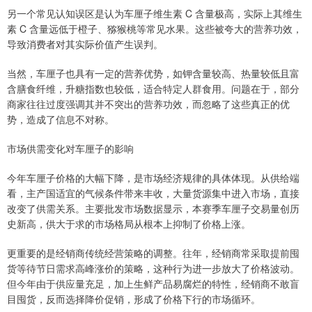
另一个常见认知误区是认为车厘子维生素 C 含量极高，实际上其维生
素 C 含量远低于橙子、猕猴桃等常见水果。这些被夸大的营养功效，
导致消费者对其实际价值产生误判。
当然，车厘子也具有一定的营养优势，如钾含量较高、热量较低且富
含膳食纤维，升糖指数也较低，适合特定人群食用。问题在于，部分
商家往往过度强调其并不突出的营养功效，而忽略了这些真正的优
势，造成了信息不对称。
市场供需变化对车厘子的影响
今年车厘子价格的大幅下降，是市场经济规律的具体体现。从供给端
看，主产国适宜的气候条件带来丰收，大量货源集中进入市场，直接
改变了供需关系。主要批发市场数据显示，本赛季车厘子交易量创历
史新高，供大于求的市场格局从根本上抑制了价格上涨。
更重要的是经销商传统经营策略的调整。往年，经销商常采取提前囤
货等待节日需求高峰涨价的策略，这种行为进一步放大了价格波动。
但今年由于供应量充足，加上生鲜产品易腐烂的特性，经销商不敢盲
目囤货，反而选择降价促销，形成了价格下行的市场循环。