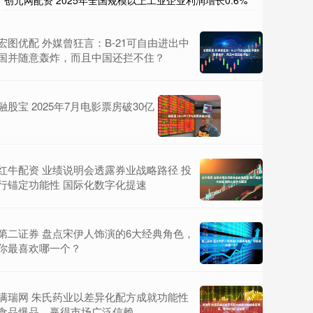
创元网配资 2025年全国规模以上工业企业利润增长0.6%
宏图优配 外媒曾狂言：B-21可自由进出中
国并随意轰炸，而且中国还拦不住？
融股宝 2025年7月电影票房破30亿
红牛配资 业绩说明会透露券业战略路径 投
行锚定功能性 国际化数字化提速
第二证券 盘点宋伊人饰演的6大经典角色，
你最喜欢哪一个？
满瑞网 朱氏药业以差异化配方成就功能性
食品爆品，赢得市场广泛信赖