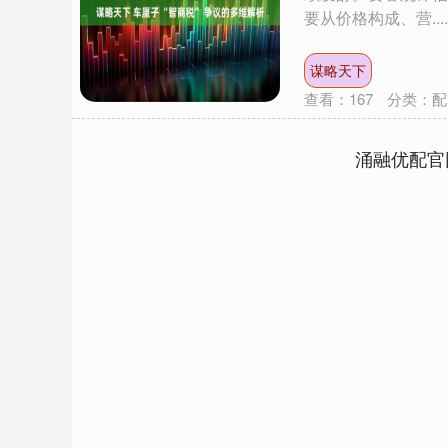
要从价格构成、营....
谋略天下
查看：
167
分类：
配
涌融优配官
上证指数
3940.04
.40
2.13%
39.68
1.