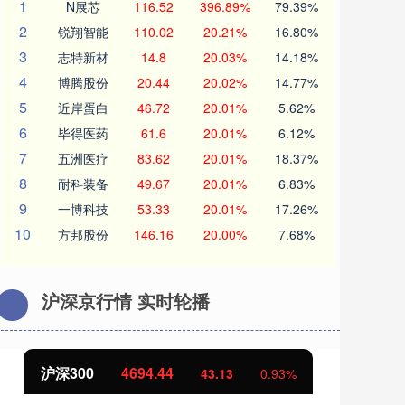
1
N展芯
116.52
396.89%
79.39%
2
锐翔智能
110.02
20.21%
16.80%
3
志特新材
14.8
20.03%
14.18%
4
博腾股份
20.44
20.02%
14.77%
5
近岸蛋白
46.72
20.01%
5.62%
6
毕得医药
61.6
20.01%
6.12%
7
五洲医疗
83.62
20.01%
18.37%
8
耐科装备
49.67
20.01%
6.83%
9
一博科技
53.33
20.01%
17.26%
10
方邦股份
146.16
20.00%
7.68%
沪深京行情 实时轮播
沪深300
4694.44
北
43.13
0.93%