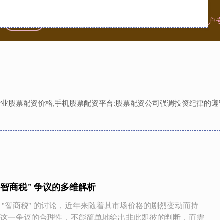
首页
涌融优配官网
安全配资炒股
配资靠谱股票配资门户
,专业股票配资价格,手机股票配资平台:股票配资公司强调投资纪律的
“智商税” 争议的多维解析
 "智商税" 的讨论，近年来随着其市场价格的剧烈变动而持
这一争议的合理性，不能简单地给出非此即彼的判断，而需