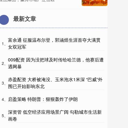
最新文章
富余通 征服温布尔登，郭涵煜生涯首夺大满贯
1、
女双冠军
009配资 因为没把球及时传给哈兰德，他赛后遭
2、
遇网暴
赤盈配资 大桥被淹没、玉米泡水1米深 “巴威”外
3、
围已开始影响东北
启盈策略 特朗普：狠狠轰炸了伊朗
4、
深资管 低空经济应用场景广阔 勾勒城市生活新
5、
画卷